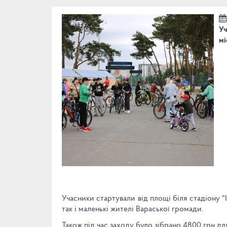
Уч
мі
Учасники стартували від площі біля стадіону "
так і маленькі жителі Вараської громади.
Також під час заходу було зібрано 4800 грн д