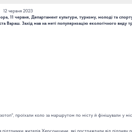
12 червня 2023
ора, 11 червня, Департамент культури, туризму, молоді та спорт
ста Вараш. Захід мав на меті популяризацію екологічного виду т
Ізотоп", проїхали коло за маршрутом по місту й фінішували у місц
ля підтримки жителів Херсонщини, які постраждали від підриву р