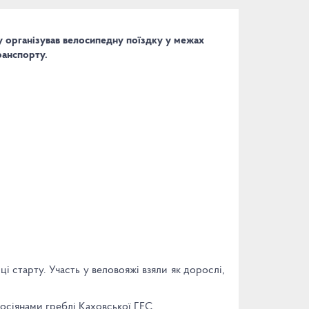
у організував велосипедну поїздку у межах
ранспорту.
і старту. Участь у веловояжі взяли як дорослі,
осіянами греблі Каховської ГЕС.