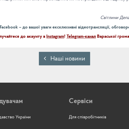
Світлини Депа
acebook – до вашої уваги ексклюзивні відеотрансляції, обговорен
лучайтеся до акаунту в
Instagram
!
Telegram-канал
Вараської грома
Наші новини
ідувачам
Сервіси
авство України
Для співробітників