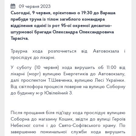
09 червня 2023
Сьогодні, 9 червня, орієнтовно о 19:30 до Вараша
прибуде труна із тілом загиблого командира
відділення однієї із рот 95-ої окремої десантно-
штурмової бригади Олександра Олександровича
Тарасіча.
Траурна хода розпочнеться від Автовокзала і
прослідує до лікарні.
У суботу (10 червня) хода вирушить об 11:00 від
лікарні (морг) вулицею Енергетиків до Автовокзалу,
далі проспектом Т.Шевченка, вулицею Лесі Українки.
Від світлофора процесія поверне на вулицю Соборну
до будинку м-р Ювілейний 3.
Після прощання біля під'їзду хода прослідує вулицею
Соборна до магазину Кошик, звідти до вулиці Героїв
Небесної сотні і до Свято-Софіївського храму. По
завершенню поминальної служби хода вирушить