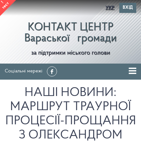
!
тест
УКР
ВХІД
КОНТАКТ ЦЕНТР
Вараської
громади
за підтримки міського голови
Соціальні мережі
НАШІ НОВИНИ:
МАРШРУТ ТРАУРНОЇ
ПРОЦЕСІЇ-ПРОЩАННЯ
З ОЛЕКСАНДРОМ